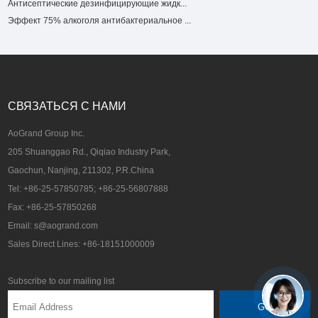
Антисептические дезинфицирующие жидк...
Эффект 75% алкоголя антибактериальное ...
СВЯЗАТЬСЯ С НАМИ
AoGrand Group Inc.
205 Shuanggao Rd., Qiqiao Industry Park,
Gaochun, Nanjing, 211302, P.R.China
Tel: +86-25-57850785; +86-25-56807888
Fax: +86-25-57850268
Email: s@aogrand.com
Sales Direct Lines: +86-18151000009
Subscribe to our mailing list
GO