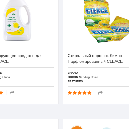
рующее средство для
Стиральный порошок Лимон
EACE
Парфюмированный CLEACE
E
BRAND
g China
ORIGIN
NanJing China
FEATURES