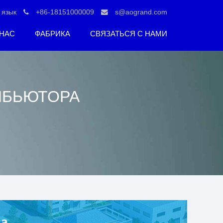
язык
+86-18151000009
s@aogrand.com
 НАС
ФАБРИКА
СВЯЗАТЬСЯ С НАМИ
ИБЬЮТОРА