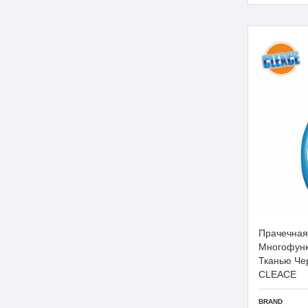
Прачечная
Многофунк
Тканью Ч
CLEACE
BRAND