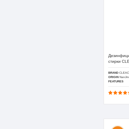
Дезинфици
стирки CL
BRAND
CLEAC
ORIGIN
NanJin
FEATURES