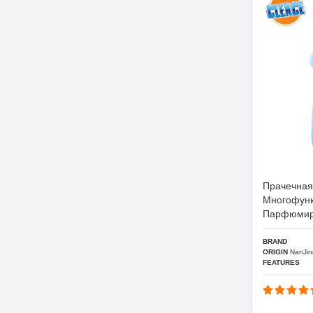
Прачечная
Многофунк
Парфюмир
BRAND
ORIGIN
NanJin
FEATURES