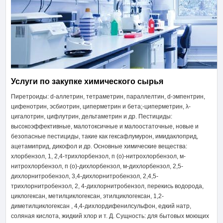
Услуги по закупке химического сырья
Пиретроиды: d-аллетрин, тетраметрин, параллелтин, d-эмпентрин,
цифенотрин, эсбиотрин, циперметрин и бета;-циперметрин, λ-
цигалотрин, цифлутрин, дельтаметрин и др. Пестициды:
высокоэффективные, малотоксичные и малоостаточные, новые и
безопасные пестициды, такие как гексафлумурон, имидаклоприд,
ацетамиприд, дикофол и др. Основные химические вещества:
хлорбензол, 1, 2,4-трихлорбензол, п (о)-нитрохлорбензол, м-
нитрохлорбензол, п (о)-дихлорбензол, м-дихлорбензол, 2,5-
дихлорнитробензол, 3,4-дихлорнитробензол, 2,4,5-
трихлорнитробензол, 2, 4-дихлорнитробензол, перекись водорода,
циклогексан, метилциклогексан, этилциклогексан, 1,2-
диметилциклогексан , 4,4-дихлордифенилсульфон, едкий натр,
соляная кислота, жидкий хлор и т. Д. Сущность: для бытовых моющих