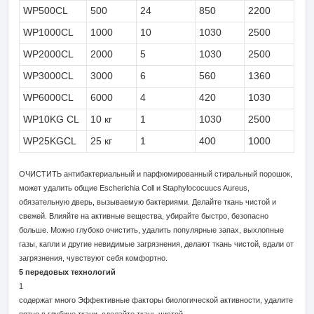
WP500CL
500
24
850
2200
WP1000CL
1000
10
1030
2500
WP2000CL
2000
5
1030
2500
WP3000CL
3000
6
560
1360
WP6000CL
6000
4
420
1030
WP10KG CL
10 кг
1
1030
2500
WP25KGCL
25 кг
1
400
1000
ОЧИСТИТЬ антибактериальный и парфюмированный стиральный порошок,
может удалить общие Escherichia Coll и Staphylococuucs Aureus,
обязательную дверь, вызываемую бактериями. Делайте ткань чистой и
свежей. Влияйте на активные вещества, убирайте быстро, безопасно
больше. Можно глубоко очистить, удалить популярные запах, выхлопные
газы, капли и другие невидимые загрязнения, делают ткань чистой, вдали от
загрязнения, чувствуют себя комфортно.
5 передовых технологий
1
содержат много Эффективные факторы биологической активности, удалите
пятно в глубине ткани, сделайте ткань чистой.