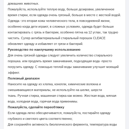
домашних животных.
Пожалуйста, используйте теплую воду, больше дозировки, увеличенное
время стирки, если одежда очень грязный, больше в месте с жесткой водой.
Одежда -это вторая кожа человеческого тела, в повседневной жизни,
особенно когда дети играют, в сложных условиях, одежда будет больше
контактировать с грязь и бактерии, особенно пятна на 12 углах, так трудно
чистить. Супер антибактериальный стиральный порошок CLEACE
обновляет одежду и избавляет от грязи и бактерий.
Руководство по наилучшему использованию
Для очень грязной одежды следует увеличить количество стирального
порошка. или продлить время замачивания, подходящая вода -просто
погрузить одежду. С помощью теплой воды замачивание улучшит моющий
эффект.
Полезный диапазон
Наносите на одежду из хлопка, конопли, химические волокна и
смешивающиеся материалы, не используйте на шелке, шерсти
ткань. Ручная стирка, машинная стирка как можно. Жесткая вода, мягкая
вода, холодная вода, горячая вода применимы.
Пожалуйста, сделайте переобтяжку
Если одежда легко обесцвечивается, пожалуйста, постирайте одежду
глубокого и светлого цвета соответственно;
Для сохраняйте активность биологического фермента, температура воды