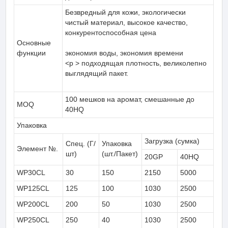
Безвредный для кожи, экологически
чистый материал, высокое качество,
конкурентоспособная цена
Основные
функции
экономия воды, экономия времени
<р > подходящая плотность, великолепно
выглядящий пакет.
100 мешков на аромат, смешанные до
MOQ
40HQ
Упаковка
Загрузка (сумка)
Спец. (Г/
Упаковка
Элемент №.
шт)
(шт./Пакет)
20GP
40HQ
WP30CL
30
150
2150
5000
WP125CL
125
100
1030
2500
WP200CL
200
50
1030
2500
WP250CL
250
40
1030
2500