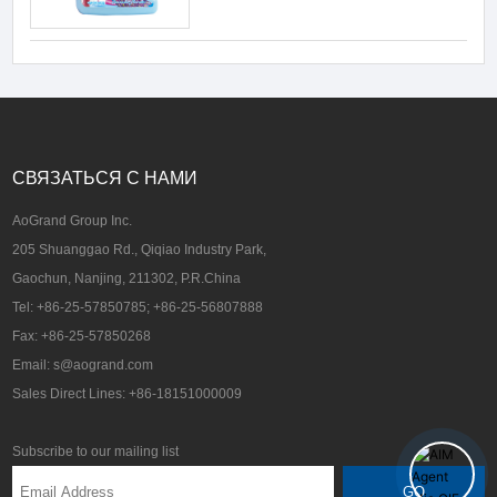
СВЯЗАТЬСЯ С НАМИ
AoGrand Group Inc.
205 Shuanggao Rd., Qiqiao Industry Park,
Gaochun, Nanjing, 211302, P.R.China
Tel: +86-25-57850785; +86-25-56807888
Fax: +86-25-57850268
Email: s@aogrand.com
Sales Direct Lines: +86-18151000009
Subscribe to our mailing list
GO