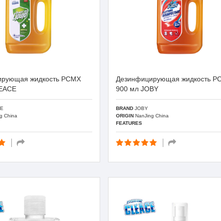
ирующая жидкость PCMX
Дезинфицирующая жидкость P
LEACE
900 мл JOBY
E
BRAND
JOBY
g China
ORIGIN
NanJing China
FEATURES