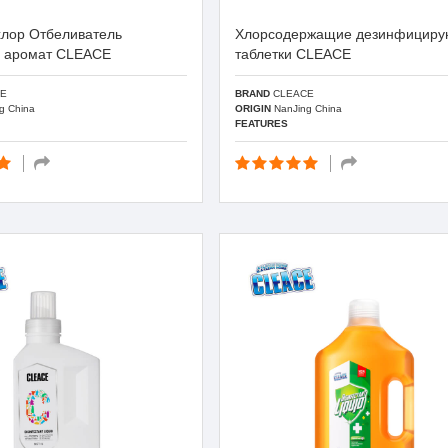
хлор Отбеливатель
Хлорсодержащие дезинфицир
 аромат CLEACE
таблетки CLEACE
E
BRAND
CLEACE
g China
ORIGIN
NanJing China
FEATURES