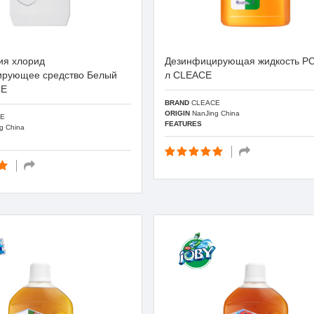
ия хлорид
Дезинфицирующая жидкость P
рующее средство Белый
л CLEACE
CE
BRAND
CLEACE
ORIGIN
NanJing China
E
FEATURES
g China