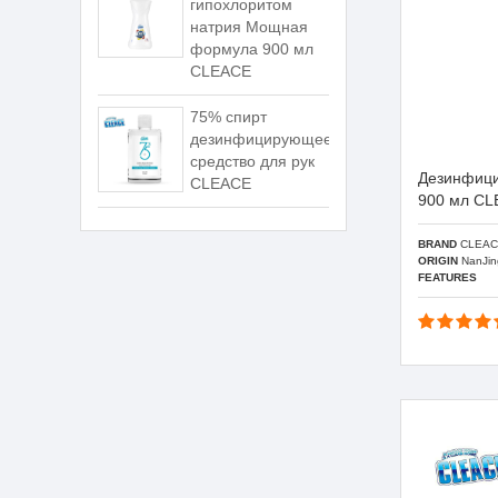
гипохлоритом
натрия Мощная
формула 900 мл
CLEACE
75% спирт
дезинфицирующее
средство для рук
Дезинфиц
CLEACE
900 мл C
BRAND
CLEAC
ORIGIN
NanJin
FEATURES