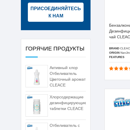
ПРИСОЕДИНЯЙТЕСЬ
К НАМ
Бензалкон
Дезинфици
чай CLEA
ГОРЯЧИЕ ПРОДУКТЫ
BRAND
CLEAC
ORIGIN
NanJin
FEATURES
Активный хлор
Отбеливатель
Цветочный аромат
CLEACE
Хлорсодержащие
дезинфицирующие
таблетки CLEACE
Отбеливатель с