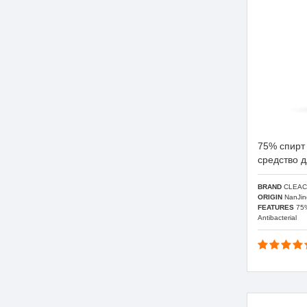
75% спир
средство 
BRAND
CLEAC
ORIGIN
NanJin
FEATURES
75%
Antibacterial