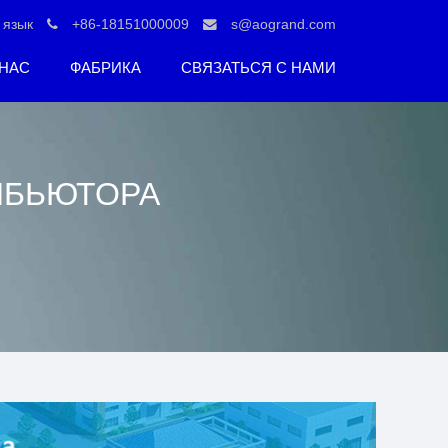
язык
+86-18151000009
s@aogrand.com
 НАС
ФАБРИКА
СВЯЗАТЬСЯ С НАМИ
ИБЬЮТОРА