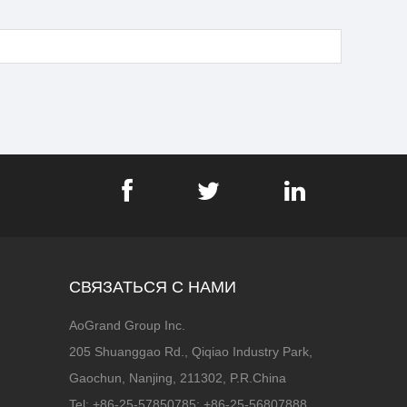
СВЯЗАТЬСЯ С НАМИ
AoGrand Group Inc.
205 Shuanggao Rd., Qiqiao Industry Park,
Gaochun, Nanjing, 211302, P.R.China
Tel: +86-25-57850785; +86-25-56807888