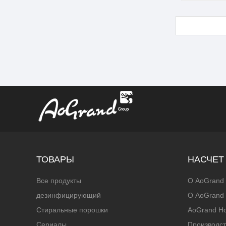
ТОВАРЫ
НАСЧЕТ
Все продукты
О AoGrand
дезинфицирующий
О AoGrand 
Стиральные порошки
AoGrand H
Сериалы
Производс