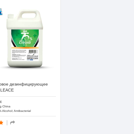
овое дезинфицирующее
CLEACE
E
g China
Alcohol; Antibacterial