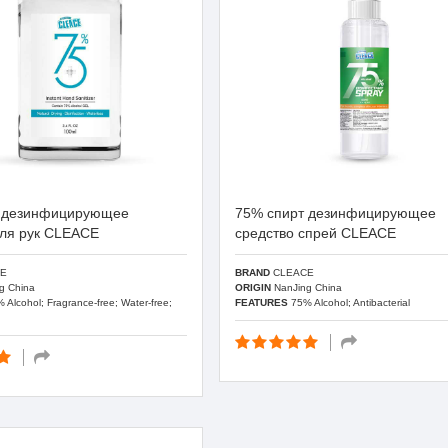
т дезинфицирующее
75% спирт дезинфицирующее
для рук CLEACE
средство спрей CLEACE
E
BRAND
CLEACE
g China
ORIGIN
NanJing China
 Alcohol; Fragrance-free; Water-free;
FEATURES
75% Alcohol; Antibacterial