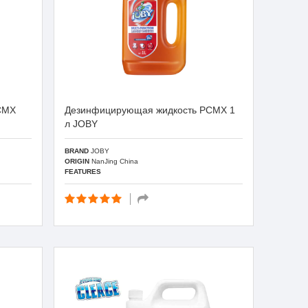
CMX
Дезинфицирующая жидкость PCMX 1
л JOBY
BRAND
JOBY
ORIGIN
NanJing China
FEATURES