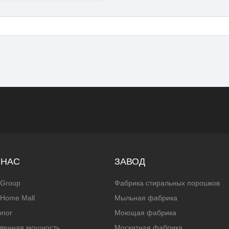
 НАС
ЗАВОД
 Group
Фабрика стиральных порошков
Home Mall
Мыльная фабрика
onor
Моющая фабрика
твенная мощность
Москитная фабрика